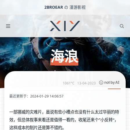
2BROEAR
の 漫游影视
海浪
下一篇：
铁线虫入侵
海浪
1061°C
13-04-2023
最近更新于：2024-01-29 14:06:57
一部挪威的灾难片，虽说有些小槽点也没有什么太过华丽的特
效，但总体叙事来看还是值得一看的，收尾还来个”小反转“，
这样成本的制片还是算不错的。