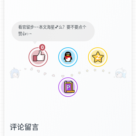
看官留步~~本文海星💕么？要不要点个
赞👍✨~
0
评论留言