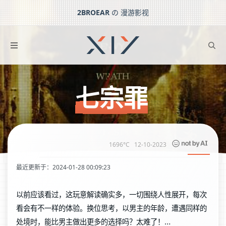
2BROEAR
の 漫游影视
七宗罪
下一篇：
心理罪之城市之光
七宗罪
1696°C
12-10-2023
最近更新于：2024-01-28 00:09:23
以前应该看过，这玩意解读确实多，一切围绕人性展开，每次
看会有不一样的体验。换位思考，以男主的年龄，遭遇同样的
处境时，能比男主做出更多的选择吗？太难了！…