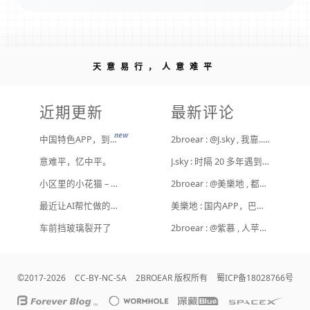
天意易行，人意难平
近期更新
最新评论
new
中国特色APP，到底谁来治？
2broear : @J.sky , 我靠.. 心情复杂 [ Emoji Image ]
意难平，忆中平。
J.sky : 时隔 20 多年遇到前任，你猜会是什么感觉？前几天和老婆去超市，巧不巧老婆去看其他商品了，就这么两分钟的功夫，我和前任迎面相遇，我看了一眼她，她也看到我了，谁都没说话，我感觉她恐慌的逃走了。我们擦肩而过，按道理这个年龄本不应该两个人单独在超市相遇，除非单身。所以，我猜她离婚了？搞不好她可能以为我也离婚了？哈哈哈
小区里的小花猫 – 日常记事（二百二十）
2broear : @美樂地 , 都是利益驱使，盈利手段不行
最近让AI帮忙做的一些事
美樂地 : 国内APP，巴不得塞入全家桶到你手机，我更喜欢国外的小而美软件
Hot
车前挡玻璃裂开了
2broear : @紫慕 , 人苹果压根不靠这些下三滥手段挣钱，等等又要说我大清自有国情在此了😂..
©2017-2026
CC-BY-NC-SA
2BROEAR 版权所有
蜀ICP备18028766号