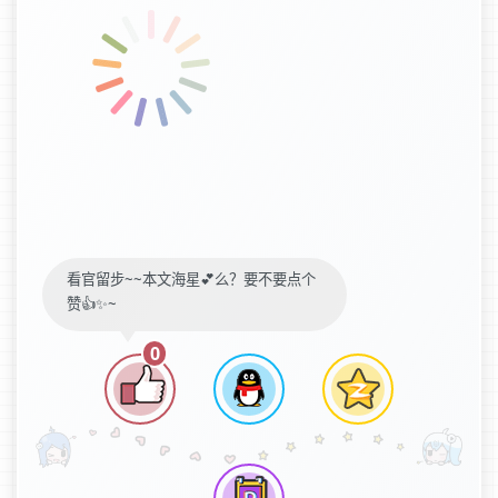
看官留步~~本文海星💕么？要不要点个
赞👍✨~
0