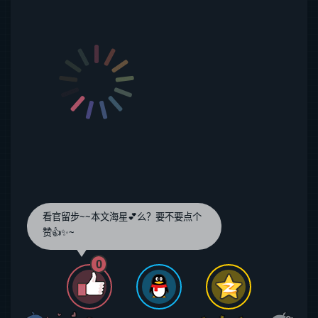
看官留步~~本文海星💕么？要不要点个
赞👍✨~
0