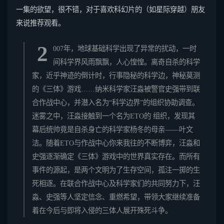
一集的欲望，很不错，对于喜欢科幻片的（如星际穿越）朋友
来说推荐观看。
2
007年，地球基础科学出现了异常的扰动，一时
间科学界风雨飘飘，人心惶惶。离奇自杀的科学
家，近乎神迹的倒计时，行事隐秘的科学边，神秘莫测
的《三体》游戏……纳米科学家汪淼被警官史强带到联
合作战中心，并潜入名为“科学边界”的组织协助调查。
迷雾之中，汪淼接触到一个名为ETO的 组织，发现其
幕后统帅竟是自杀身亡的科学家杨冬的母亲——叶文
洁。随着ETO与作战中心你来我往的不断博弈，汪淼和
史强逐渐确定《三体》游戏中的世界真实存在。而所有
事件的源起，是两个文明为了生存空间，孤注一掷的生
死相逐。在联合作战中心及科学家们的共同努力下，汪
淼、史强等人坚定信念、重燃希望，带领大家继续准备
着在今后与即将入侵的三体人展开殊死斗争。