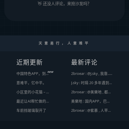
👋 还没人评论，来抢沙发吗？
天意易行，人意难平
近期更新
最新评论
new
中国特色APP，到底谁来治？
2broear : @J.sky , 我靠.. 心情复杂 [ Emoji Image ]
意难平，忆中平。
J.sky : 时隔 20 多年遇到前任，你猜会是什么感觉？前几天和老婆去超市，巧不巧老婆去看其他商品了，就这么两分钟的功夫，我和前任迎面相遇，我看了一眼她，她也看到我了，谁都没说话，我感觉她恐慌的逃走了。我们擦肩而过，按道理这个年龄本不应该两个人单独在超市相遇，除非单身。所以，我猜她离婚了？搞不好她可能以为我也离婚了？哈哈哈
小区里的小花猫 – 日常记事（二百二十）
2broear : @美樂地 , 都是利益驱使，盈利手段不行
最近让AI帮忙做的一些事
美樂地 : 国内APP，巴不得塞入全家桶到你手机，我更喜欢国外的小而美软件
Hot
车前挡玻璃裂开了
2broear : @紫慕 , 人苹果压根不靠这些下三滥手段挣钱，等等又要说我大清自有国情在此了😂..