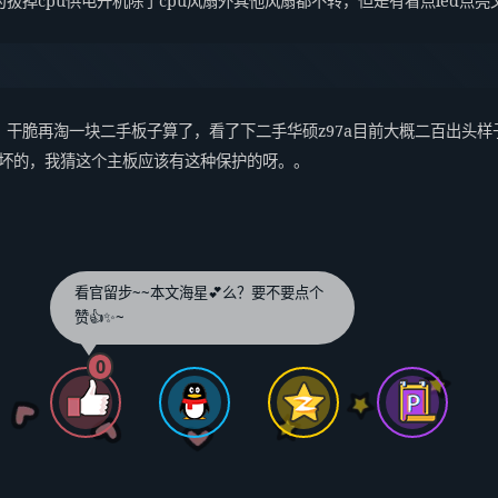
拔掉cpu供电开机除了cpu风扇外其他风扇都不转，但是有看点led点亮
，干脆再淘一块二手板子算了，看了下二手华硕z97a目前大概二百出头
被烧坏的，我猜这个主板应该有这种保护的呀。。
看官留步~~本文海星💕么？要不要点个
赞👍✨~
0