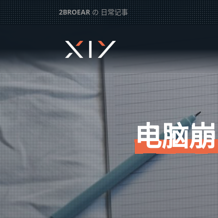
2BROEAR
の 日常记事
电脑崩了 – 日常记事（一百九十五）
下一篇：
成都大运会盲盒 – 日常记事（一百九十四）
电脑崩