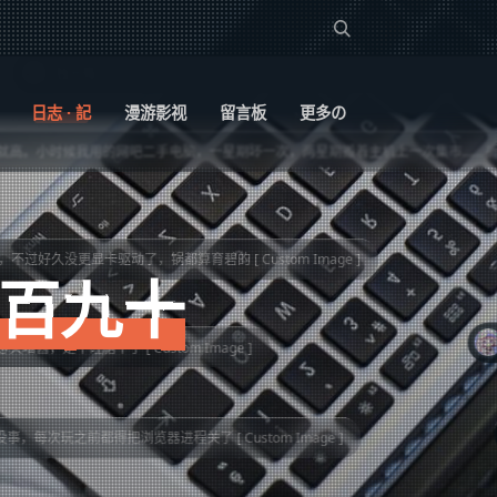
日志 · 記
漫游影视
留言板
更多の
现在一看到这种事，血压就高。小时候我用的网吧二手电脑，一星期坏一次，两星期搬着主机上一次集市…… 折磨，那个时代还没有智能手机。
都算育碧的 [ Custom Image ]
一百九十
：
火喵酱
@2br
 [ Custom Image ]
2broear
程关了 [ Custom Image ]