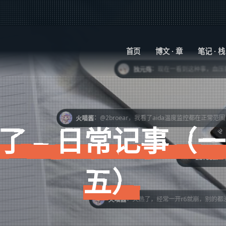
：
独元殇
首页
博文 · 章
笔记 · 栈
：
独元殇
：
火喵酱
@2broear，我看了aida温度监控都在正常范围，不过好久没更显卡驱动了，锅
了 – 日常记事（
：
2broear
@火喵酱，是不硅脂干了
五）
：
火喵酱
天热了，经常一开r6就崩，别的都没事，每次玩之前都得把浏览器进