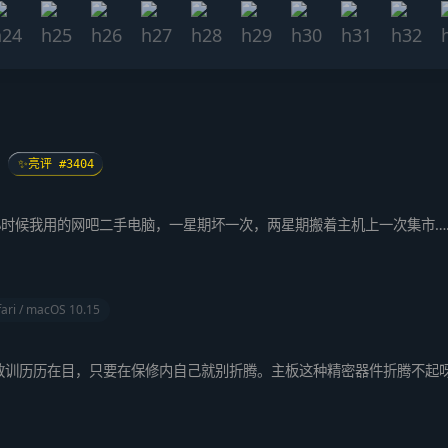
✨亮评 #3404
时候我用的网吧二手电脑，一星期坏一次，两星期搬着主机上一次集市…
fari / macOS 10.15
教训历历在目，只要在保修内自己就别折腾。主板这种精密器件折腾不起