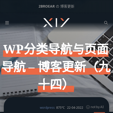
2BROEAR
の 博客更新
WP分类导航与页面导航 – 博客更新（九十四）
下一篇：
WP Hook 更新页面/分类无限循环等问题 – 博客更新（九十三）
WP分类导航与页面
导航 – 博客更新（九
十四）
wordpress
875°C
22-04-2022