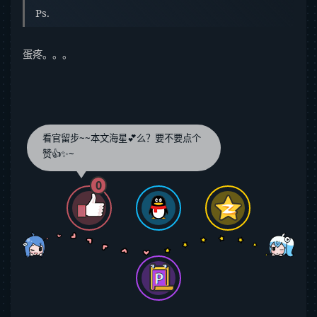
Ps.
蛋疼。。。
看官留步~~本文海星💕么？要不要点个
赞👍✨~
0