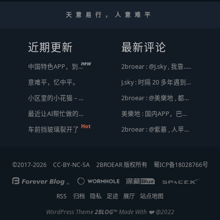
天意易行，人意难平
近期更新
最新评论
new
中国特色APP，到底谁来治？
2broear : @J.sky , 我靠.. 心情复杂 [ Emoji Image ]
意难平，忆中平。
J.sky : 时隔 20 多年遇到前任，你猜会是什么感觉？前几天和老婆去超市，巧不巧老婆去看其他商品了，就这么两分钟的功夫，我和前任迎面相遇，我看了一眼她，她也看到我了，谁都没说话，我感觉她恐慌的逃走了。我们擦肩而过，按道理这个年龄本不应该两个人单独在超市相遇，除非单身。所以，我猜她离婚了？搞不好她可能以为我也离婚了？哈哈哈
小区里的小花猫 – 日常记事（二百二十）
2broear : @美樂地 , 都是利益驱使，盈利手段不行
最近让AI帮忙做的一些事
美樂地 : 国内APP，巴不得塞入全家桶到你手机，我更喜欢国外的小而美软件
Hot
车前挡玻璃裂开了
2broear : @紫慕 , 人苹果压根不靠这些下三滥手段挣钱，等等又要说我大清自有国情在此了😂..
©2017-2026
CC-BY-NC-SA
2BROEAR 版权所有
蜀ICP备18028766号
RSS
归档
隐私
足迹
展厅
站点地图
WordPress Theme
2BLOG
™
Made With ❤️ @2022
顶
底