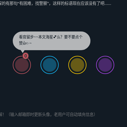
的有那句“有困难，找警察”，这样的标语现在应该没有了吧……
看官留步~~本文海星💕么？要不要点个
赞👍✨~
0
解！（输入邮箱即时更新头像，老用户可自动填充信息）