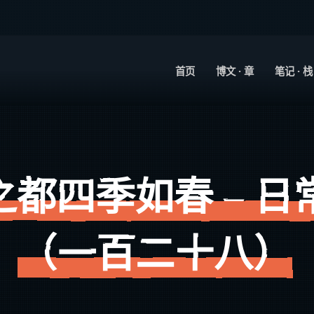
首页
博文 · 章
笔记 · 栈
之都四季如春 – 日
（一百二十八）