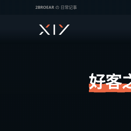
2BROEAR
の 日常记事
好客之都四季如春 – 日常记事（一百二十八）
下一篇：
留在机场的小刀 – 日常记事（一百二十七）
好客