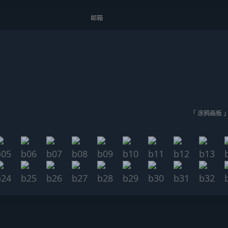
「 涂鸦画板 