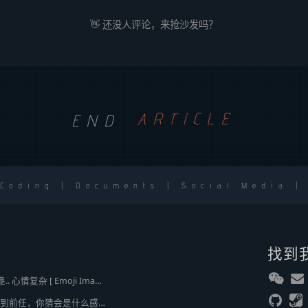
👋 还没人评论，来抢沙发吗？
END
ARTICLE
 Coding | Documents | Social Media |
找到
2broear : @J.sky , 我靠.. 心情复杂 [ Emoji Image ]
J.sky : 时隔 20 多年遇到前任，你猜会是什么感觉？前几天和老婆去超市，巧不巧老婆去看其他商品了，就这么两分钟的功夫，我和前任迎面相遇，我看了一眼她，她也看到我了，谁都没说话，我感觉她恐慌的逃走了。我们擦肩而过，按道理这个年龄本不应该两个人单独在超市相遇，除非单身。所以，我猜她离婚了？搞不好她可能以为我也离婚了？哈哈哈