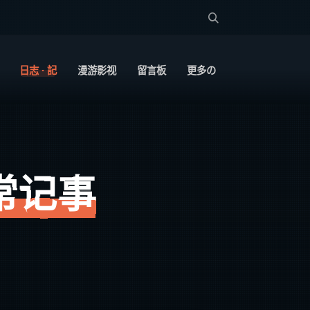
日志 · 記
漫游影视
留言板
更多の
常记事