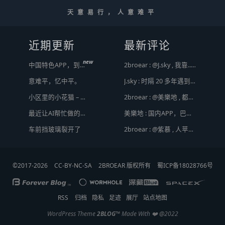
天意易行，人意难平
近期更新
最新评论
new
中国特色APP，到底谁来治？
2broear : @J.sky , 我靠.. 心情复杂 [ Emoji Image ]
意难平，忆中平。
J.sky : 时隔 20 多年遇到前任，你猜会是什么感觉？前几天和老婆去超市，巧不巧老婆去看其他商品了，就这么两分钟的功夫，我和前任迎面相遇，我看了一眼她，她也看到我了，谁都没说话，我感觉她恐慌的逃走了。我们擦肩而过，按道理这个年龄本不应该两个人单独在超市相遇，除非单身。所以，我猜她离婚了？搞不好她可能以为我也离婚了？哈哈哈
小区里的小花猫 – 日常记事（二百二十）
2broear : @美樂地 , 都是利益驱使，盈利手段不行
最近让AI帮忙做的一些事
美樂地 : 国内APP，巴不得塞入全家桶到你手机，我更喜欢国外的小而美软件
Hot
车前挡玻璃裂开了
2broear : @紫慕 , 人苹果压根不靠这些下三滥手段挣钱，等等又要说我大清自有国情在此了😂..
©2017-2026
CC-BY-NC-SA
2BROEAR 版权所有
蜀ICP备18028766号
RSS
归档
隐私
足迹
展厅
站点地图
WordPress Theme
2BLOG
™
Made With ❤️ @2022
顶
底