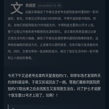
文
章摘要
moonshot-v1-8k
这篇文章描述了作者在送老爷去医院复查时遇到的一系列
波折。首先，作者忘记带去拍CT的资料袋，不得不返回家中取回。然
后，当他们到医院取出CT并找医生时，才得知医生要到22号才上班。
整个过程让作者和老爷都感到无语和受坑。 该文章的用意是通过记录
日常生活中的小插曲，展现了作者在处理琐事时遇到的困难和挫折。这
种轻松幽默的叙述方式，让读者可以感同身受，也有可能引发读者的共
鸣。同时，文章也带有一些讽刺的成分，暗示了现实生活中的一些不顺
和让人困扰的事情。
今天下午又送老爷去拿昨天复查拍的CT，到停车场才发现昨天
的资料袋没带，于是又折返回去了一趟。等我们重新到医院把
拍的CT取出来之后去找医生又发现医生没在，问了护士才说那
个医生要22号才上班了，坑啊！！