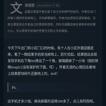
文
章摘要
moonshot-v1-8k
这篇文章是作者记录了自己手机摔坏的经历，作者在出门
时被人撞到手机掉地上，手机屏幕破碎。作者对此感到无语和委屈。文
章主要是表达作者自己的情感和感受，同时也提醒读者在使用手机时要
小心，可以使用手机保护壳等方式防止手机破损。
今天下午出门到小区门口的时候，有个人在小区外面迎面走
来，看了一眼结果手机哐当掉地上，赶忙捡起，结果刚出去就
发现手机右下角tm摔出了一个角，玻璃都掉了一小块（刚好摔
倒magic2没有保护的下面，哎）。怀着无语的心情回去看地
上结果那块碎片还躺地上的，md！
Ps.
这手机才多少钱，换块屏幕的话得200多了，点儿背阿西吧。