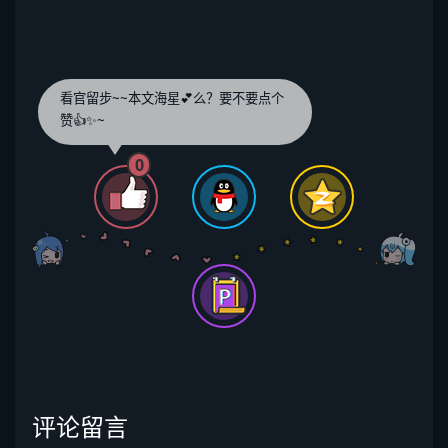
看官留步~~本文海星💕么？要不要点个
赞👍✨~
0
评论留言