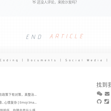
👋 还没人评论，来抢沙发吗？
END
ARTICLE
 Coding | Documents | Social Media |
找到
Hary : 很难治理，上有政策下有对策，真整治了也是消停一阵，还是得告诉他们要注意一点
2broear : @J.sky , 我靠.. 心情复杂 [ Emoji Image ]
J.sky : 时隔 20 多年遇到前任，你猜会是什么感觉？前几天和老婆去超市，巧不巧老婆去看其他商品了，就这么两分钟的功夫，我和前任迎面相遇，我看了一眼她，她也看到我了，谁都没说话，我感觉她恐慌的逃走了。我们擦肩而过，按道理这个年龄本不应该两个人单独在超市相遇，除非单身。所以，我猜她离婚了？搞不好她可能以为我也离婚了？哈哈哈