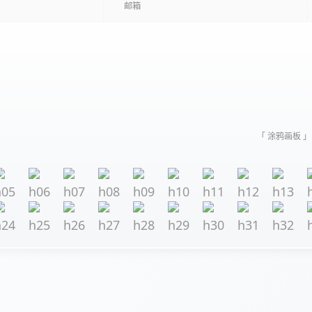
「 涂鸦画板 」