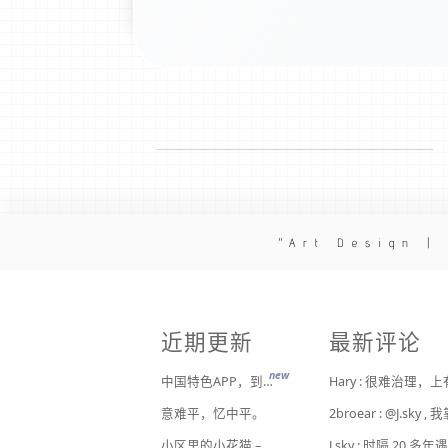
Art Design |
近期更新
最新评论
new
中国特色APP，到底谁来治？
意难平，忆中平。
小区里的小花猫 – 日常记事（二百二十）