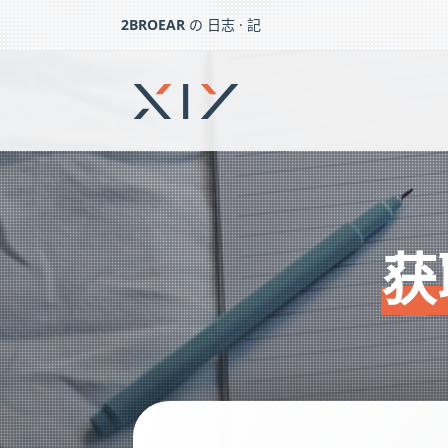
2BROEAR
の 日志 · 記
获取微信笔记/收藏视频
下一篇：
加载“更多评论”按钮修复
获