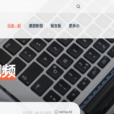
日志 · 記
漫游影视
留言板
更多の
视频
1310°C
04-10-2020