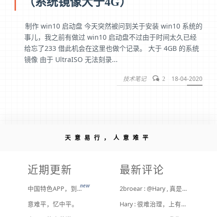
（系统镜像大于4G）
制作 win10 启动盘 今天突然被问到关于安装 win10 系统的
事儿，我之前有做过 win10 启动盘不过由于时间太久已经
给忘了233 借此机会在这里也做个记录。 大于 4GB 的系统
镜像 由于 UltraISO 无法刻录...
技术笔记
18-04-2020
2
天意易行，人意难平
近期更新
最新评论
new
中国特色APP，到底谁来治？
2broear : @Hary , 真是给他们惯坏了！ [ Emoji Image ]
意难平，忆中平。
Hary : 很难治理，上有政策下有对策，真整治了也是消停一阵，还是得告诉他们要注意一点