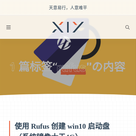
天意易行，人意难平
2BROEAR
の rufus Tag
1
篇标签“
”の内容
rufus
使用 Rufus 创建 win10 启动盘