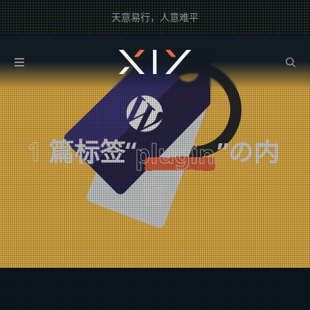
天意易行，人意难平
2BROEAR
の plugin Tag
1
篇标签“
”の内
plugin
容