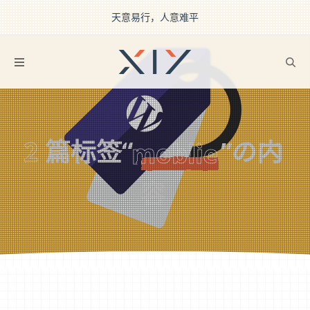
天意易行，人意难平
2BROEAR
の moblie Tag
2
篇标签“
”の内
moblie
容