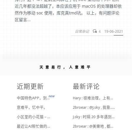
近几年都没法超越了，本应该应用于 macOS 的处理器却依
然作为移动 soc 使用，库克真tmd坑。 以上，有问题评论
区留言...
日常杂记
19-06-2021
4
天意易行，人意难平
近期更新
最新评论
new
中国特色APP，到底谁来治？
Hary : 很难治理，上有政策下有对策，真整治了也是消停一阵，还是得告诉他们要注意一点
意难平，忆中平。
2broear : @J.sky , 我靠.. 心情复杂 [ Emoji Image ]
小区里的小花猫 – 日常记事（二百二十）
J.sky : 时隔 20 多年遇到前任，你猜会是什么感觉？前几天和老婆去超市，巧不巧老婆去看其他商品了，就这么两分钟的功夫，我和前任迎面相遇，我看了一眼她，她也看到我了，谁都没说话，我感觉她恐慌的逃走了。我们擦肩而过，按道理这个年龄本不应该两个人单独在超市相遇，除非单身。所以，我猜她离婚了？搞不好她可能以为我也离婚了？哈哈哈
最近让AI帮忙做的一些事
2broear : @美樂地 , 都是利益驱使，盈利手段不行