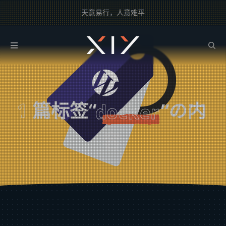
天意易行，人意难平
2BROEAR
の docker Tag
1
篇标签“
”の内
docker
容