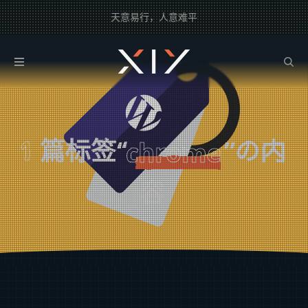
天意易行，人意难平
2BROEAR
の chrome Tag
1
篇标签“
”の内
chrome
容