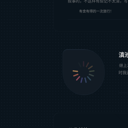
叙事的，不这样有些记不太清，写了
有舍有得的一次旅行！
滇
继上
时我
很硬，