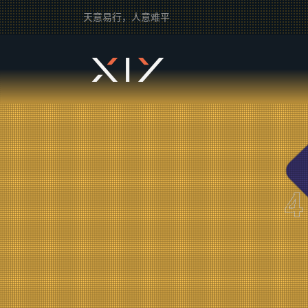
天意易行，人意难平
2BROEAR
の 自驾游 Tag