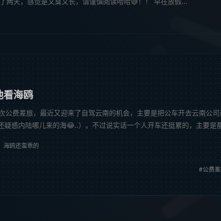
两天，感觉是又臭又长，请谨慎阅读哈哈😅！！ 早在放假...
池看海鸥
次公费差旅，最近又迎来了自驾云南的机会，主要是把公车开去云南公司
还疑惑内陆哪儿来的海😂..）。不过说实话一个人开车还挺累的，主要是
腰酸背痛ing..），第一天下...
海鸥还蛮乖的
公费差