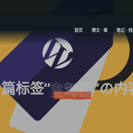
首页
博文 · 章
笔记 · 栈
4
篇标签“
”の内
自驾游