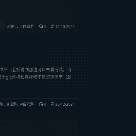
旅行
、
自驾游
19-10-2025
0
过户（老板说到那边可以去看海鸥，当
那个glc座椅和悬挂都不是舒适类型（就
旅
、
旅游
、
自驾游
30-12-2024
0