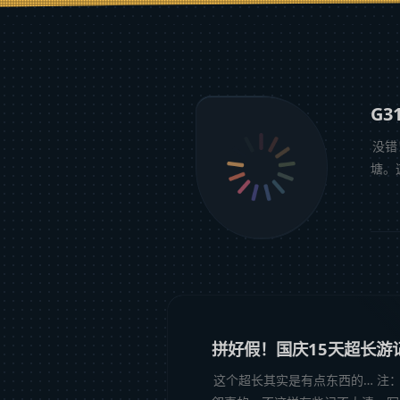
G
没错
塘。
早上
拼好假！国庆15天超长游
这个超长其实是有点东西的… 注：本