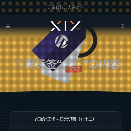
天意易行，人意难平
2BROEAR
の 琐事 Tag
13
篇标签“
”の内容
琐事
?日的?王卡 – 日常记事（九十二）