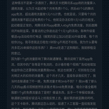
这种情况不是第一次遇到了，腾讯王卡把腾讯系app用的流量算入
通用流量，以为王卡起初每个月有免费1个G，然后40个G的腾讯
app免流，超出通用流量按1元/1G计费。也就是说，只要每个月的
通用流量不超过这免费的1个G，他就没办法扣你1元1G的日租宝，
起初都是正常的，用腾讯系列app都算入40g内免费流量，到后面腾
讯开始割韭菜，变着法的让你退出这个1元1g的活动，各种升级套
餐送vip活动给你打电话（搞笑的是让加20还是30升级套餐，每个月
给你20g，我寻思我这日租包1块钱1g不用还不给钱，我为什么要每
月多花20来搞你这些东西？）真tmd无语了这狗贼的，我就移植没
同意过。
因为那1个g的流量影响了腾讯联通赚钱，腾讯说明了虽然app免
流，但其中的广告等是不免流的，合计着你看个视频广告给他增加
收益你自己还要倒贴流量费我tmd，就这也就算了，可到现在已经
光明正大的扣你的流量费，这个月才几天，直接告诉我扣完了，我
当时去联通查了吓一跳，免费流量才用3mb不到？？我tm看了那么
几天的qq看点视频居然告诉我才用3mb免费流量，哦合计着全都用
我那1个g的免费流量去了是吧？傻逼东西，反手一个举报给联通，
联通那边倒是好说话马上给我反馈上去，最好笑的就是腾讯呵呵，
这个王卡助手。腾讯那边怎么说的，接通了人工客服一直给我发批