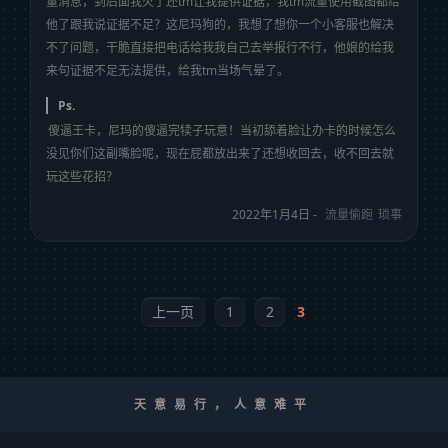
量消息，到后面我火了还tm让我提供证据，我tm流量使用截图都给
他了跟我说证据不足？这尼玛狗的，我想了想你一个小客服也解决
不了问题，干脆直接把电话给我我自己去举报行不行，他娘的给我
来句证据不足无法提供，给我tm当场气晕了。
Ps.
傻逼王卡，尼玛的傻逼完犊子玩意！当初舔着脸让办卡的时候怎么
没见你们这副嘴脸呢，现在屁都放出来了还想收回去，收不回去就
玩这些花招？
2022年1月4日 -
流量偷跑
琐事
上一页
1
2
3
天意易行，人意难平