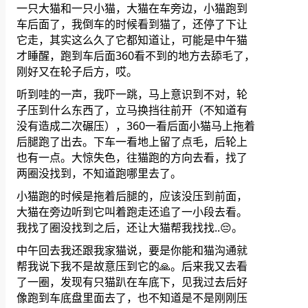
一只大猫和一只小猫，大猫在车旁边，小猫跑到
车后面了，我倒车的时候看到猫了，还停了下让
它走，其实这么久了它都知道让，可能是中午猫
才睡醒，跑到车后面360看不到的地方去舔毛了，
刚好又在轮子后方，哎。
听到哇的一声，我吓一跳，马上意识到不对，轮
子压到什么东西了，立马换挡往前开（不知道有
没有造成二次碾压），360一看后面小猫马上拖着
后腿跑了出去。下车一看地上留了点毛，后轮上
也有一点。大惊失色，往猫跑的方向去看，找了
两圈没找到，不知道跑哪里去了。
小猫跑的时候是拖着后腿的，应该没压到前面，
大猫在旁边听到它叫着跑走还追了一小段去看。
我找了圈没找到之后，还让大猫帮我找找..😔。
中午回去我还跟我家猫说，要是你能和猫沟通就
帮我说下我不是故意压到它的🙏。后来我又去看
了一圈，发现有只猫趴在车底下，见我过去后好
像跑到车底盘里面去了，也不知道是不是刚刚压