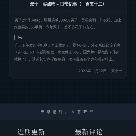
双十一买点啥 – 日常记事（一百五十二）
买了2个华为tag，顺带凑单300-50买了一些零食和一件衣服，加上
咸鱼买的666手机，今年双十一差不多花了1k左右。
Ps.
昨天下午发的手机今天早上收到了，挺好用的，外观系统都没毛病
（充电口下方有断裂现象，卖家并未说明，因为并不是很影响使用
就算了），滑盖其实也挺好用的，顺带准备买个壳和膜安排上。
2022年11月12日 -
双十一
天意易行，人意难平
近期更新
最新评论