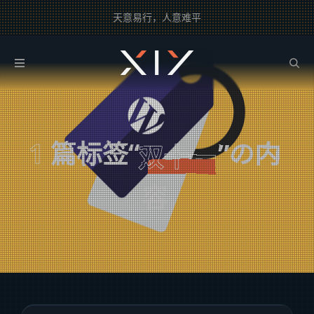
天意易行，人意难平
2BROEAR
の 双十一 Tag
1
篇标签“
”の内
双十一
容