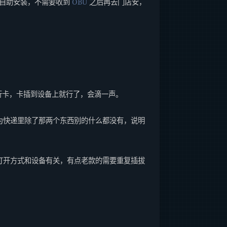
以自助安装，不需要收到
OBU
之后再去门店安，
行卡，卡插到设备上就行了，会滴一声。
为快递里除了那两个东西别的什么都没有，说明
蓝牙打开方式和设备有关，有点老款的需要重复插拔