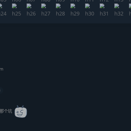
om
4
信那个坑