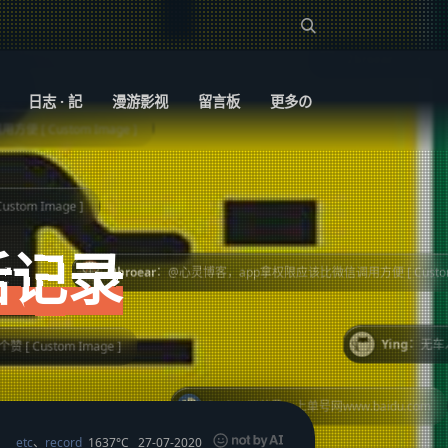
.com
：
2broear
@Ying，(〃￣︶￣)人
日志 · 記
漫游影视
留言板
更多の
ge ]
活记录
：
2broear
@心灵博客，app拿权限应该比微信调用方便 [ Custom Image ]
：
Ying
无车人士点了个赞 [ Cu
age ]
：
jyyh
买单号，上单号网www.baidu.com
1637°C
27-07-2020
etc
、
record