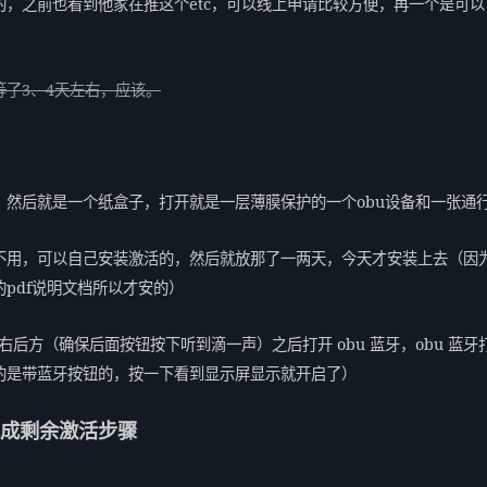
，之前也看到他家在推这个etc，可以线上申请比较方便，再一个是可
了3、4天左右，应该。
）然后就是一个纸盒子，打开就是一层薄膜保护的一个obu设备和一张通
不用，可以自己安装激活的，然后就放那了一两天，今天才安装上去（因
pdf说明文档所以才安的）
镜右后方（确保后面按钮按下听到滴一声）之后打开 obu 蓝牙，obu 
的是带蓝牙按钮的，按一下看到显示屏显示就开启了）
成剩余激活步骤