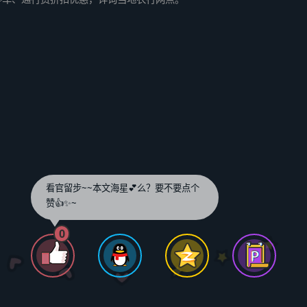
看官留步~~本文海星💕么？要不要点个
赞👍✨~
0