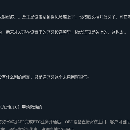
很蛋疼。。反正是设备贴到挡风玻璃上了，也按照文档开蓝牙了，可它就
，后来才发现在设置里的蓝牙设选项里，微信选项是关上的，这也太..
没有什么别的问题，只是连蓝牙这个未启用就很气~
九州ETC）申请激活的
农行掌银APP完成ETC业务开通后，OBU设备直接寄送上门，客户可自助
停车、通行费折扣优惠，详询当地农行网点。