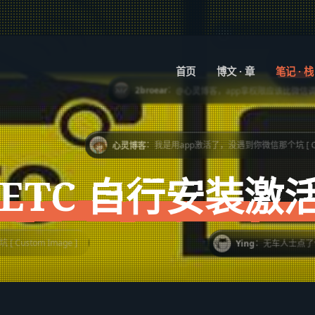
：
jyyh
买单号，上单号网www.baidu
首页
博文 · 章
笔记 · 栈
：
2broear
@心灵博客，app拿权限应该比微信调用方便 [ Custom Ima
：
心灵博客
我是用app激活了，没遇到你微信那个坑 [ Custom Image ]
 ETC 自行安装激
：
Ying
无车人士点了个赞 [ Custom Im