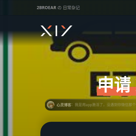
2BROEAR
の 日常杂记
申请 ETC 自行安装激活记录
下一篇：
真好，首提违规停车罚单
申请
Custom Image ]