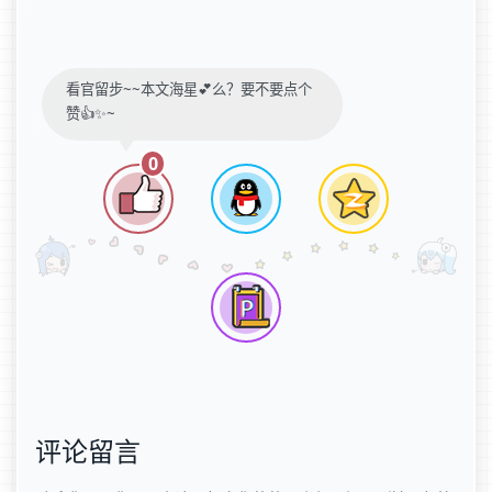
看官留步~~本文海星💕么？要不要点个
赞👍✨~
0
评论留言