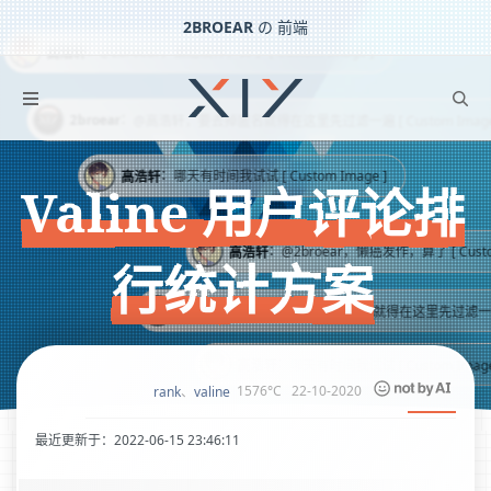
2BROEAR
の 前端
：
浩轩
@2broear，懒癌发作，算了 [ Custom Image ]
Valine 用户评论排行统计方案
：
2broear
@高浩轩，要去掉匿名就得在这里先过滤一遍 [ Custom Image ]
下一篇：
Valine 楼中楼评论数量统计方案
：
高浩轩
哪天有时间我试试 [ Custom Image ]
Valine 用户评论排
：
高浩轩
@2broear，懒癌发作，算了 [ Custom Image
行统计方案
：
2broear
@高浩轩，要去掉匿名就得在这里先过滤一遍 [ Custom 
：
高浩轩
哪天有时间我试试 [ Custom Image ]
1576°C
22-10-2020
rank
、
valine
最近更新于：2022-06-15 23:46:11