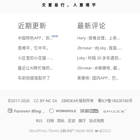
天意易行，人意难平
近期更新
最新评论
new
中国特色APP，到底谁来治？
Hary : 很难治理，上有政策下有对策，真整治了也是消停一阵，还是得告诉他们要注意一点
意难平，忆中平。
2broear : @J.sky , 我靠.. 心情复杂 [ Emoji Image ]
小区里的小花猫 – 日常记事（二百二十）
J.sky : 时隔 20 多年遇到前任，你猜会是什么感觉？前几天和老婆去超市，巧不巧老婆去看其他商品了，就这么两分钟的功夫，我和前任迎面相遇，我看了一眼她，她也看到我了，谁都没说话，我感觉她恐慌的逃走了。我们擦肩而过，按道理这个年龄本不应该两个人单独在超市相遇，除非单身。所以，我猜她离婚了？搞不好她可能以为我也离婚了？哈哈哈
最近让AI帮忙做的一些事
2broear : @美樂地 , 都是利益驱使，盈利手段不行
车前挡玻璃裂开了
美樂地 : 国内APP，巴不得塞入全家桶到你手机，我更喜欢国外的小而美软件
©2017-2026
CC-BY-NC-SA
2BROEAR 版权所有
蜀ICP备18028766号
RSS
归档
隐私
足迹
展厅
站点地图
WordPress Theme
2BLOG
™
Made With ❤️ @2022
顶
底