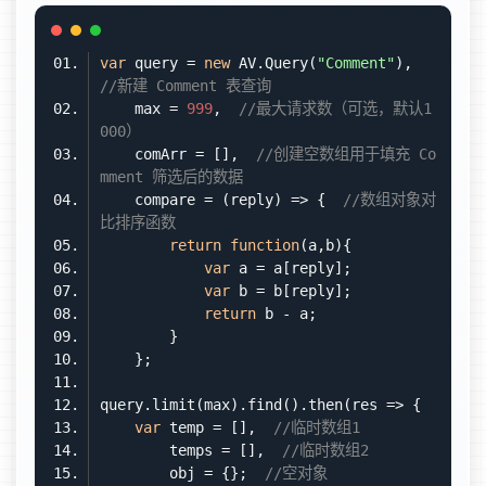
var
 query = 
new
 AV.Query(
"Comment"
),  
//新建 Comment 表查询
    max = 
999
,  
//最大请求数（可选，默认1
000）
    comArr = [],  
//创建空数组用于填充 Co
mment 筛选后的数据
    compare = 
(
reply
) =>
 {  
//数组对象对
比排序函数
return
function
(
a,b
)
var
var
return
query.limit(max).find().then(
res
 =>
var
 temp = [],  
//临时数组1
        temps = [],  
//临时数组2
        obj = {};  
//空对象