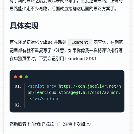
有了新的思路之后要做起来就不难了，主要还是思路，正确的
思路能少走不少弯路，后面就直接聊这后面的思路方案了。
具体实现
首先还是初始化 valine 并新建
表查询，往期笔
Comment
记里都有就不重复写了（注意，如果你像我一样将评论排行写
在单独页面时，不要忘记引用 leancloud SDK）
<
script
src
=
"https://cdn.jsdelivr.net/n
pm/leancloud-storage@4.6.1/dist/av-min.
js"
>
</
script
>
然后照着下面代码写就对了（注释下次加上）