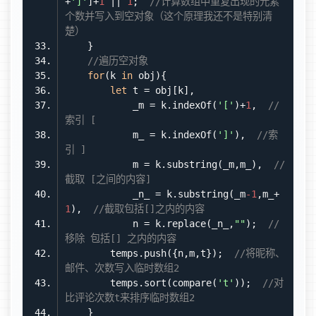
+
']'
]+
1
 || 
1
;  
//计算数组中重复出现的元素
个数并写入到空对象（这个原理我还不是特别清
楚）
//遍历空对象
for
(k 
in
let
            _m = k.indexOf(
'['
)+
1
,  
//
索引 [
            m_ = k.indexOf(
']'
),  
//索
引 ]
            m = k.substring(_m,m_),  
//
截取 [之间的内容]
            _n_ = k.substring(_m
-1
,m_+
1
),  
//截取包括[]之内的内容
            n = k.replace(_n_,
""
);  
//
移除 包括[] 之内的内容
        temps.push({n,m,t});  
//将昵称、
邮件、次数写入临时数组2
        temps.sort(compare(
't'
));  
//对
比评论次数t来排序临时数组2