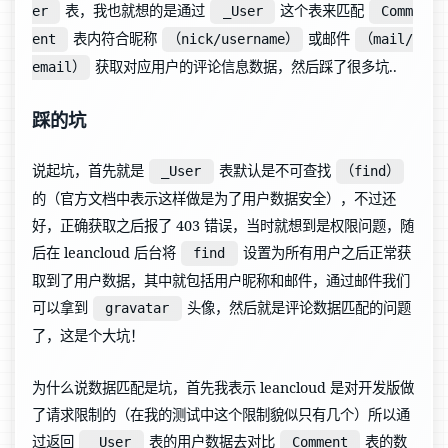
表，我也就想的是通过
这个表来匹配
er
_User
Comm
表内符合昵称
或邮件
ent
（nick/username）
（mail/
获取对应用户的评论信息数据，然后踩了很多坑..
email）
踩的坑
说起坑，首先就是
表默认是不可查找
_User
（find）
的（官方文档中表示这样做是为了用户数据安全），不过还
好，正确获取之后报了 403 错误，当时就想到是权限问题，随
后在 leancloud 后台将
设置为所有用户之后正常获
find
取到了用户数据，其中就包括用户昵称和邮件，通过邮件我们
可以拿到
头像，然后就是评论数据匹配的问题
gravatar
了，这是个大坑！
为什么说数据匹配是坑，首先我表示 leancloud 是对开发版做
了请求限制的（在我的测试中这个限制貌似只有几个）所以通
过返回
表的用户数据去对比
表的数
_User
Comment