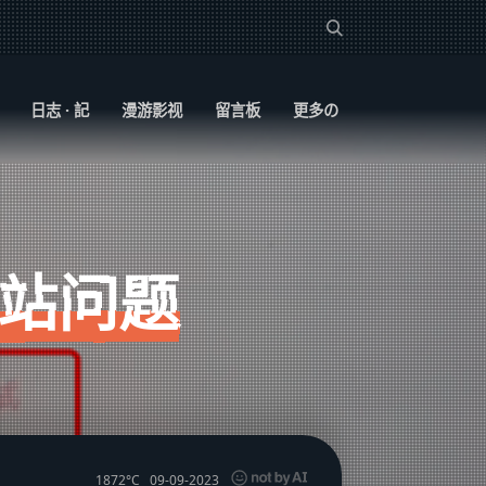
日志 · 記
漫游影视
留言板
更多の
站问题
1872°C
09-09-2023