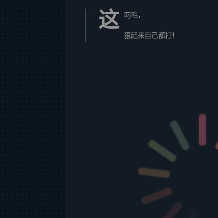
这
叼毛，
狠起来自己都打！