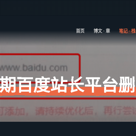
首页
博文 · 章
笔记 · 栈
期百度站长平台删