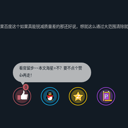
，如果百度这个如果真能锐减质量差的那还好说，想就这么通过大范围清除
看官留步~~本文海星⭐️不？要不点个赞
👍再走！
0