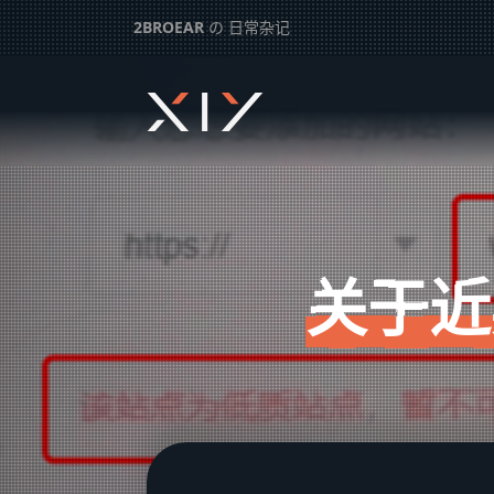
2BROEAR
の 日常杂记
关于近期百度站长平台删站问题
下一篇：
简记一个既玄幻又真实的梦
关于近