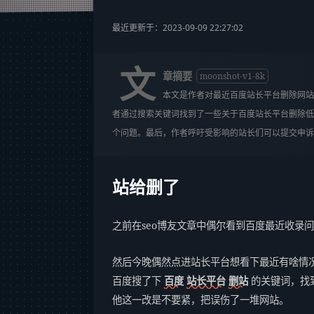
最近更新于：2023-09-09 22:27:02
文
章摘要
moonshot-v1-8k
本文是作者对最近百度站长平台删除网站
者通过搜索关键词找到了一些关于百度站长平台删除低
个问题。最后，作者呼吁受影响的站长们可以提交申诉
站给删了
之前在seo博友文章中偶尔看到百度最近收录
然后今晚偶然点进站长平台想看下最近有啥情
百度搜了下
百度
站长平台
删站
的关键词，找
他这一改是不要紧，把误伤了一堆网站。