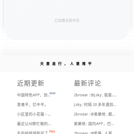
已加载全部评论
天意易行，人意难平
近期更新
最新评论
new
中国特色APP，到底谁来治？
2broear : @J.sky , 我靠.. 心情复杂 [ Emoji Image ]
意难平，忆中平。
J.sky : 时隔 20 多年遇到前任，你猜会是什么感觉？前几天和老婆去超市，巧不巧老婆去看其他商品了，就这么两分钟的功夫，我和前任迎面相遇，我看了一眼她，她也看到我了，谁都没说话，我感觉她恐慌的逃走了。我们擦肩而过，按道理这个年龄本不应该两个人单独在超市相遇，除非单身。所以，我猜她离婚了？搞不好她可能以为我也离婚了？哈哈哈
小区里的小花猫 – 日常记事（二百二十）
2broear : @美樂地 , 都是利益驱使，盈利手段不行
最近让AI帮忙做的一些事
美樂地 : 国内APP，巴不得塞入全家桶到你手机，我更喜欢国外的小而美软件
Hot
车前挡玻璃裂开了
2broear : @紫慕 , 人苹果压根不靠这些下三滥手段挣钱，等等又要说我大清自有国情在此了😂..