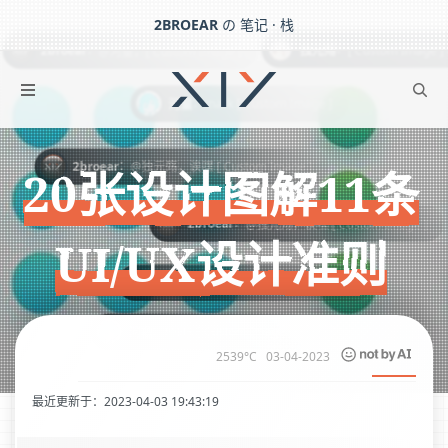
2BROEAR
の 笔记 · 栈
：
：
独元殇
ar
@河童，[ Custom Image ]
20张设计图解11条UI/UX设计准则
：
mark [ Custom Image ]
河童
下一篇：
Bing AI PC/移动端免代理使用流程
：
2broear
@独元殇，诶嘿 [ Custom Image ]
20张设计图解11条
：
2broear
@独元殇，诶嘿 [ Custom Image ]
UI/UX设计准则
：
2broear
@河童，[ Custom Image ]
：
mark [ Custom Image ]
河童
2539°C
03-04-2023
最近更新于：2023-04-03 19:43:19