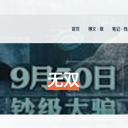
首页
博文 · 章
笔记 · 栈
无双