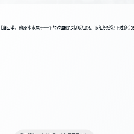
引渡回港，他原本隶属于一个的跨国假钞制贩组织。该组织曾犯下过多宗恶