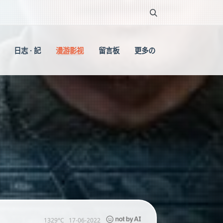
日志 · 記
漫游影视
留言板
更多の
1329°C
17-06-2022