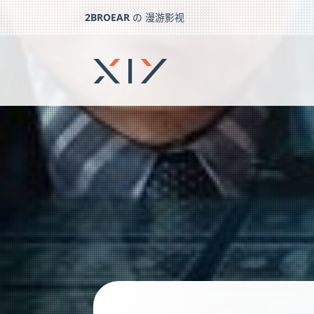
2BROEAR
の 漫游影视
无双
下一篇：
灭绝