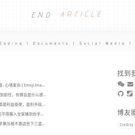
END
ARTICLE
 Coding | Documents | Social Media |
找到
2broear : @J.sky , 我靠.. 心情复杂 [ Emoji Image ]
J.sky : 时隔 20 多年遇到前任，你猜会是什么感觉？前几天和老婆去超市，巧不巧老婆去看其他商品了，就这么两分钟的功夫，我和前任迎面相遇，我看了一眼她，她也看到我了，谁都没说话，我感觉她恐慌的逃走了。我们擦肩而过，按道理这个年龄本不应该两个人单独在超市相遇，除非单身。所以，我猜她离婚了？搞不好她可能以为我也离婚了？哈哈哈
2broear : @美樂地 , 都是利益驱使，盈利手段不行
博友
美樂地 : 国内APP，巴不得塞入全家桶到你手机，我更喜欢国外的小而美软件
2broear : @紫慕 , 人苹果压根不靠这些下三滥手段挣钱，等等又要说我大清自有国情在此了😂..
Zsedczy