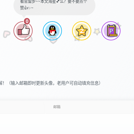
看官留步~~本文海星💕么？要不要点个
赞👍✨~
0
解！（输入邮箱即时更新头像，老用户可自动填充信息）