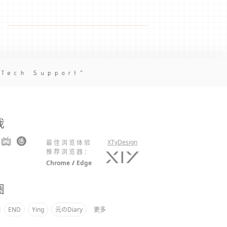
 Tech Support
我
XTyDesign
最佳浏览体验
推荐浏览器：
Chrome
/
Edge
圈
END
Ying
元のDiary
更多