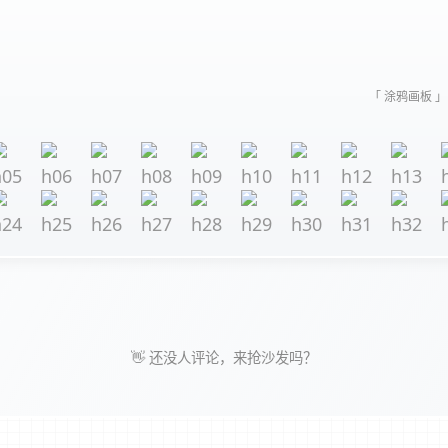
「 涂鸦画板 」
👋 还没人评论，来抢沙发吗？