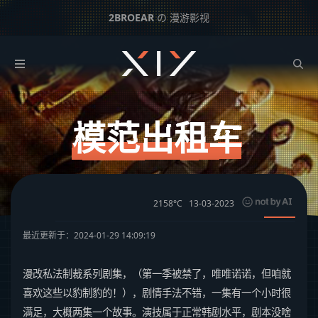
2BROEAR
の 漫游影视
模范出租车
下一篇：
诸神之战
模范出租车
2158°C
13-03-2023
最近更新于：2024-01-29 14:09:19
漫改私法制裁系列剧集，（第一季被禁了，唯唯诺诺，但咱就
喜欢这些以豹制豹的！），剧情手法不错，一集有一个小时很
满足，大概两集一个故事。演技属于正常韩剧水平，剧本没啥