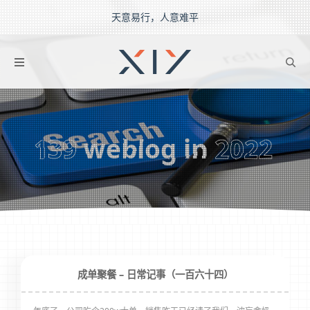
天意易行，人意难平
2BROEAR
の Searchs
139
weblog in
2022
成单聚餐 – 日常记事（一百六十四）