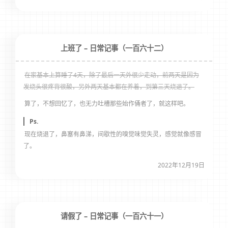
上班了 – 日常记事（一百六十二）
在家基本上算睡了4天，除了最后一天外很少走动，前两天是因为
发烧头很疼背很酸，另外两天基本都在养着，到第三天烧退了。
算了，不想回忆了，也无力吐槽那些始作俑者了，就这样吧。
Ps.
现在烧退了，鼻塞有鼻涕，间歇性的嗅觉味觉失灵，感觉就像感冒
了。
2022年12月19日
请假了 – 日常记事（一百六十一）