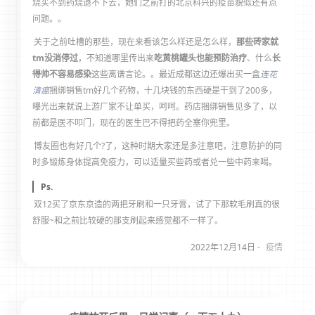
烧买不到药烧退不下去，她们之前打的北京科兴的疫苗貌似还有点
问题。。
关于之前吐槽的那些，现在来看该怎么样还是怎么样，
那些砖家就
tm没消停过
，不知道哪里传出来
吃黄桃罐头也能预防治疗
、什么
长
得帅不容易感染
这些离谱言论。。最近成都这边还爆出买一盒
连花
清瘟
捆绑销售tm好几个药物，十几块钱的东西硬是干到了200多，
曝光出来就说上游厂家不让单买，呵呵。药店捆绑销售见多了，以
前都是医不叩门，现在的医生巴不得把药全塞你兜里。
博友圈也有好几个?了，这种时期大家还是多注意吧，注意防护的同
时多锻炼身体提高免疫力，可以适量买些药或者兑一些中药来喝。
Ps.
双12买了京东京造的两把牙刷和一只牙膏，试了下那软毛刷真的很
舒服~和之前比较硬的那支刷起来感觉都不一样了。
2022年12月14日 -
疫情