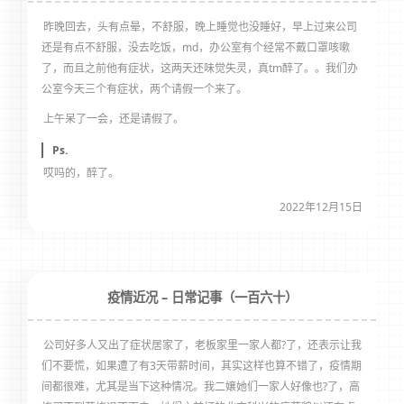
昨晚回去，头有点晕，不舒服，晚上睡觉也没睡好，早上过来公司
还是有点不舒服，没去吃饭，md，办公室有个经常不戴口罩咳嗽
了，而且之前他有症状，这两天还味觉失灵，真tm醉了。。我们办
公室今天三个有症状，两个请假一个来了。
上午呆了一会，还是请假了。
Ps.
哎吗的，醉了。
2022年12月15日
疫情近况 – 日常记事（一百六十）
公司好多人又出了症状居家了，老板家里一家人都?了，还表示让我
们不要慌，如果遭了有3天带薪时间，其实这样也算不错了，疫情期
间都很难，尤其是当下这种情况。我二嬢她们一家人好像也?了，高