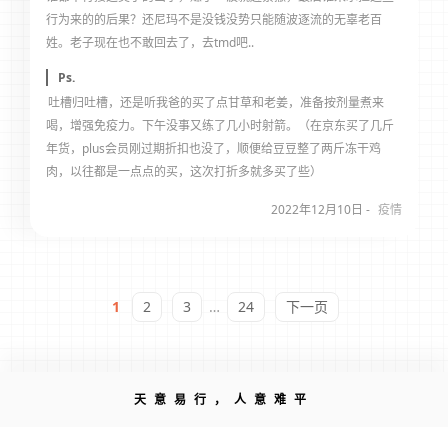
行为来的的后果？还尼玛不是没钱没势只能随波逐流的无辜老百
姓。老子现在也不敢回去了，去tmd吧..
Ps.
吐槽归吐槽，还是听我爸的买了点甘草和老姜，准备按剂量煮来
喝，增强免疫力。下午没事又练了几小时射箭。（在京东买了几斤
年货，plus会员刚过期折扣也没了，顺便给豆豆整了两斤冻干鸡
肉，以往都是一点点的买，这次打折多就多买了些）
2022年12月10日 -
疫情
1
2
3
…
24
下一页
天意易行，人意难平