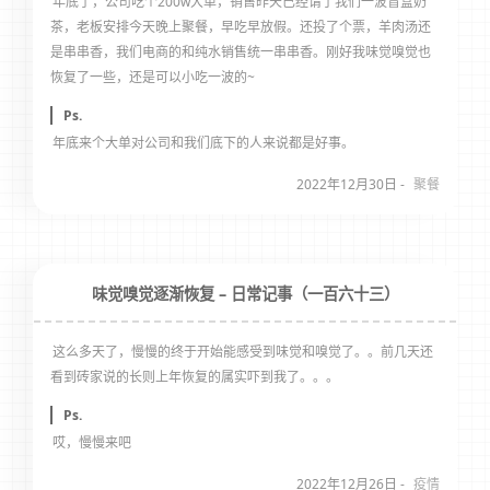
年底了，公司吃个200w大单，销售昨天已经请了我们一波盲盒奶
茶，老板安排今天晚上聚餐，早吃早放假。还投了个票，羊肉汤还
是串串香，我们电商的和纯水销售统一串串香。刚好我味觉嗅觉也
恢复了一些，还是可以小吃一波的~
Ps.
年底来个大单对公司和我们底下的人来说都是好事。
2022年12月30日 -
聚餐
味觉嗅觉逐渐恢复 – 日常记事（一百六十三）
这么多天了，慢慢的终于开始能感受到味觉和嗅觉了。。前几天还
看到砖家说的长则上年恢复的属实吓到我了。。。
Ps.
哎，慢慢来吧
2022年12月26日 -
疫情