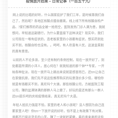
疫情放开后果 – 日常记事（一百五十九）
网上说的比唱的好听，什么国家庇护了我们三年，是时候靠我们自
己了，然后呢？各地区核酸点擅自撤离，线上线下所有核酸自检产
品、?家们推荐的药品全被一抢而空，医院发热门诊人满为患，我就
想问，早知道这副德行，为什么要直接下这种决定？现实中，我们
公司现在一堆有症状的，连老板家里的小孩都有症状，想买药到处
买不到，核酸自检也没有。。呵呵，有人欢喜有人忧，这波韭菜割
的真有意思。
以前的人不论多浪，至少还有制约条例控制，现在一放开好了，到
处都是所谓的小洋人，居心何在？就我知道的那个钟**专家，一开
始各种扯淡，现在一放开马上跳出来说就是感冒而已，还tm让自己
在家做抗原，我们先不说这些推荐购买的玩意涨价多少倍，哪怕你
就是有钱都买不到，离尼玛个大谱。那些核酸公司，方舱医院工程
公司，赚的盆满钵满的那群人马上撤了，好玩的是还有那么一群人
还tm挺乐呵的庆祝疫情结束，真无尼玛个大语。
年轻人抵抗力强是不怕，家里的老人和小孩呢？没人想因为自己连
累家里人吧！你tm一下放开说的好听，怕不是上有政策下有对策，
谁都不行接这烫手的山芋，赚了一波就赶紧撤，最后谁来承担这些