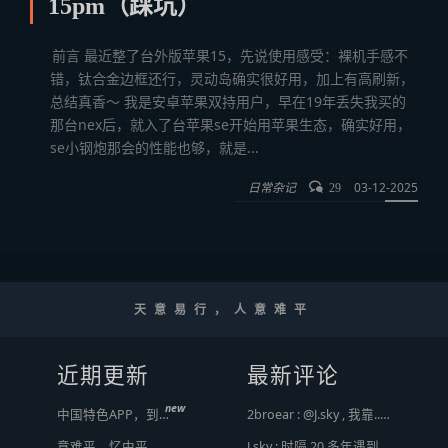
15pm（踩坑）
前言 最近整了台外版苹果15，先说使用感受：裸机手感不
错，钛合金边框还行，灵动岛确实很好用，加上有高刷新，
总结真香～ 我是安卓苹果双持用户，早在19年丢失我买的
那台nex后，就入了台苹果se开始用苹果生态，确实好用，
se小钢炮那会的性能也够，就是...
日常杂记
03-12-2025
29
天意易行，人意难平
近期更新
最新评论
new
中国特色APP，到底谁来治？
2broear : @J.sky , 我靠.. 心情复杂 [ Emoji Image ]
意难平，忆中平。
J.sky : 时隔 20 多年遇到前任，你猜会是什么感觉？前几天和老婆去超市，巧不巧老婆去看其他商品了，就这么两分钟的功夫，我和前任迎面相遇，我看了一眼她，她也看到我了，谁都没说话，我感觉她恐慌的逃走了。我们擦肩而过，按道理这个年龄本不应该两个人单独在超市相遇，除非单身。所以，我猜她离婚了？搞不好她可能以为我也离婚了？哈哈哈