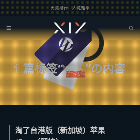
天意易行，人意难平
2BROEAR
の 苹果 Tag
1
篇标签“
”の内容
苹果
淘了台港版（新加坡）苹果