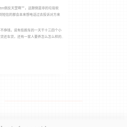
tm倒反天罡啊艹，这颠倒是非的垃圾软
到短信的那会本来想电话过去投诉对方来
不不挣钱，说有些跑车的一天干十三四个小
贷还车贷，还有一家人要养怎么怎么样的..