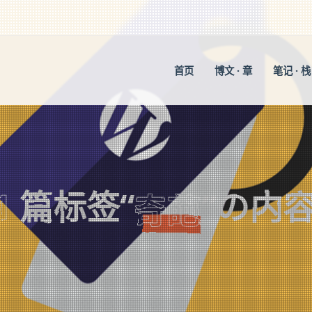
首页
博文 · 章
笔记 · 栈
1
篇标签“
”の内
奇葩