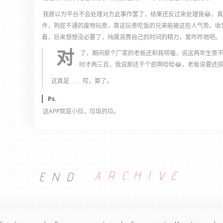
我原以为平台不会处理对方此事作罢了，结果还反过来处理我😂，真
件，狗屁不通的废物玩意，靠这玩意吃饭的兄弟能被这些人气势。收
着，后来想想没必要了，纯属浪费自己的时间的精力，爱咋咋地吧。
对
了，期间那个厂家的老板还和我唠嗑，说这两年生意
时才两三百，我说那还干个屁啊哈哈😂，老板说要还房
这真是…… 哎，算了。
Ps.
这APP就是小拉，垃圾的垃。
END
ARCHIVE