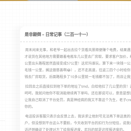
是非颠倒 – 日常记事（二百一十一）
周末闲来无事，和老爷一起出去拉个货看风景顺便赚个电费，结果遇
才说货在其他地方需要跟着电瓶车几公里去厂房取，要求客户加价，结
公里出头路程居然直接变成57公里！这尼玛谁玩，算下来一块钱一公
毛钱一公里，搁这做慈善啊😂），还不走高速，往返三四个小时给
钱去厂房取货，后面路程多了10多公里就一毛钱都不加了，而且让
拉回去之后直接拉到他下单的地址了tmd，白给他拉了几公里的货
呵呵，我就问他你不取消能继续再下单吗，还在那说可以，意思是想
让我自己取消了平台处罚，真是神经病的我又不靠这个为生，老子cn
你的。
电话投诉客服只表示会反馈上去，我诉求让他封号无法再下单这类的
户，但没想到平台这么不要脸，今天收到平台的扣行为分短信，说我
话还明确说了处理对方了给我报进度，尼玛的就是这样报进度的。