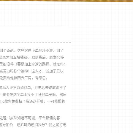
到个奇葩。这鸟客户下单地址不准，到了
果才加五块钱😂。取到货后，原本40多
里都没得（要是加上空返的路程，就尼玛4
你当苦力吗你个胎神！这人才，就加了五块
我免费给他拉回去厂房，有意思。
！这鸟人还不取消订单，打电话去说取消不了
让我卡在这个单上接不了其他单子嘛，然后
md给你免费拉了货还这样搞，不可能惯着
处理（虽然知道不可能，平台都偏向客
诱导加价，还尼玛的还扣我分？我之前打电