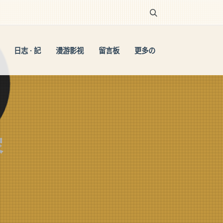
日志 · 記
漫游影视
留言板
更多の
容