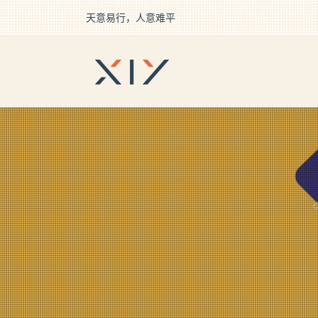
天意易行，人意难平
2BROEAR
の 奇葩 Tag