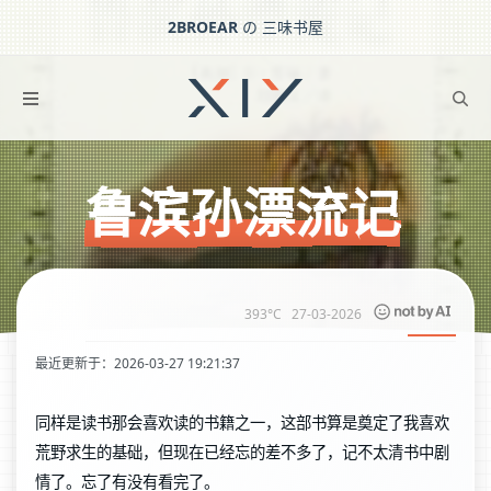
2BROEAR
の 三味书屋
鲁滨孙漂流记
下一篇：
钢铁是怎样炼成的
鲁滨孙漂流记
393°C
27-03-2026
最近更新于：2026-03-27 19:21:37
同样是读书那会喜欢读的书籍之一，这部书算是奠定了我喜欢
荒野求生的基础，但现在已经忘的差不多了，记不太清书中剧
情了。忘了有没有看完了。