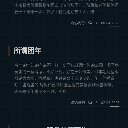
本来我大爷想蹭我车回去（油价涨了），然后和老爷我爸还
要一个嬢嬢一块，算了下我们刚好五个人，结...
随心所记
08-04-2026
14
所谓团年
今年的年过的有点不一样，少了以往团年时的热闹，多了各
玩各的一丝清净，不好评价。好在天公作美，过年期间基本
都是大太阳，很暖和！也算是给了这冷淡的一年一丝暖意
吧… 各玩各的 导致如此的原因主要其实是家族内部问题，
表面是团年意见不一致，实则...
随心所记
02-03-2026
15