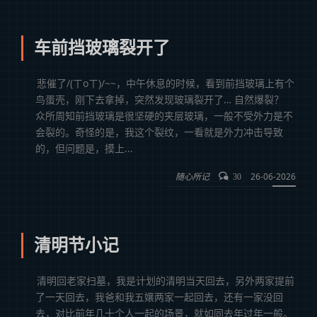
车前挡玻璃裂开了
悲催了/(ㄒoㄒ)/~~，中午休息的时候，看到前挡玻璃上有个
鸟蛋壳，刚下去拿掉，突然发现玻璃裂开了… 自然爆裂？
众所周知前挡玻璃是很坚硬的夹层玻璃，一般不受外力是不
会裂的。奇怪的是，我这个裂纹，一看就是外力冲击导致
的，但问题是，摸上...
随心所记
26-06-2026
30
清明节小记
清明回老家扫墓，我是计划的清明当天回去，另外两家提前
了一天回去，我爸和我五嬢两家一起回去，还有一家没回
去，对比前年几十个人一起的场景，就如同去年过年一般。