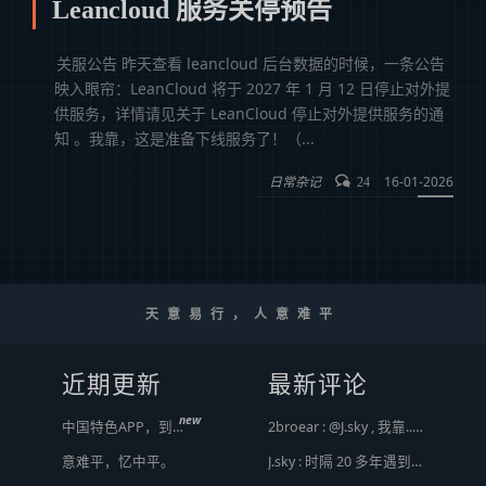
Leancloud 服务关停预告
关服公告 昨天查看 leancloud 后台数据的时候，一条公告
映入眼帘：LeanCloud 将于 2027 年 1 月 12 日停止对外提
供服务，详情请见关于 LeanCloud 停止对外提供服务的通
知 。我靠，这是准备下线服务了！（...
日常杂记
16-01-2026
24
天意易行，人意难平
近期更新
最新评论
new
中国特色APP，到底谁来治？
2broear : @J.sky , 我靠.. 心情复杂 [ Emoji Image ]
意难平，忆中平。
J.sky : 时隔 20 多年遇到前任，你猜会是什么感觉？前几天和老婆去超市，巧不巧老婆去看其他商品了，就这么两分钟的功夫，我和前任迎面相遇，我看了一眼她，她也看到我了，谁都没说话，我感觉她恐慌的逃走了。我们擦肩而过，按道理这个年龄本不应该两个人单独在超市相遇，除非单身。所以，我猜她离婚了？搞不好她可能以为我也离婚了？哈哈哈