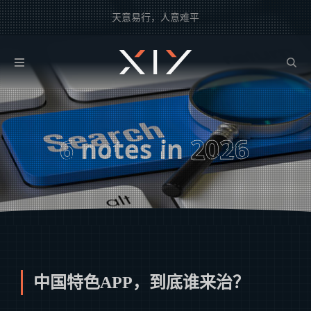
天意易行，人意难平
2BROEAR
の Searchs
6
notes in
2026
中国特色APP，到底谁来治？